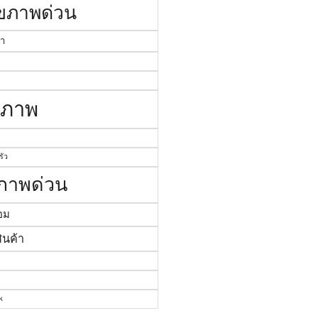
ไขภาพด่วน
่า
งภาพ
ัว
งภาพด่วน
อม
ินค้า
k