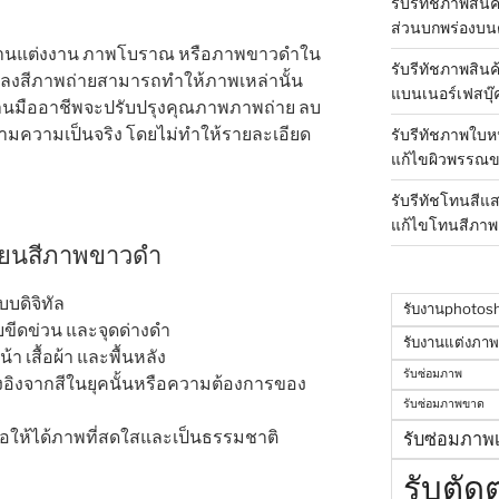
รับรีทัชภาพสินค
ส่วนบกพร่องบน
พงานแต่งงาน ภาพโบราณ หรือภาพขาวดำใน
รับรีทัชภาพสิน
อมลงสีภาพถ่ายสามารถทำให้ภาพเหล่านั้น
แบนเนอร์เฟสบุ๊
งานมืออาชีพจะปรับปรุงคุณภาพภาพถ่าย ลบ
ตามความเป็นจริง โดยไม่ทำให้รายละเอียด
รับรีทัชภาพใบห
แก้ไขผิวพรรณข
รับรีทัชโทนสีแ
แก้ไขโทนสีภาพ
ี่ยนสีภาพขาวดำ
บดิจิทัล
รับงานphotos
ขีดข่วน และจุดด่างดำ
รับงานแต่งภา
้า เสื้อผ้า และพื้นหลัง
รับซ่อมภาพ
อิงจากสีในยุคนั้นหรือความต้องการของ
รับซ่อมภาพขาด
่อให้ได้ภาพที่สดใสและเป็นธรรมชาติ
รับซ่อมภาพเ
รับตัด