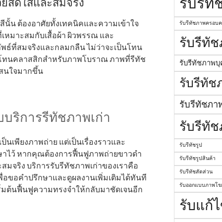
รับรีท
สวยสดใสและสมจริง
นั้น ต้องอาศัยทั้งเทคนิคและความเข้าใจ
รับรีทัชภาพครอบค
ี่เหมาะสมกับเสื้อผ้า ผิวพรรณ และ
รับรีทั
พธ์ที่สมจริงและกลมกลืน ไม่ว่าจะเป็นโทน
อโทนคลาสสิกสำหรับภาพโบราณ ภาพที่รีทัช
รับรีทัชภาพบ
าสนใจมากขึ้น
รับรีทั
รับรีทัชภา
บบริการรีทัชภาพเก่า
รับรีทั
ป็นเพียงภาพถ่าย แต่เป็นเรื่องราวและ
รับรีทัชรูป
กษาไว้ หากคุณต้องการฟื้นฟูภาพถ่ายขาวดำ
รับรีทัชรูปสินค้า
สมจริง บริการรับรีทัชภาพเก่าของเราคือ
รับรีทัชสัดส่วน
พื่อขอคำปรึกษาและดูผลงานเพิ่มเติมได้ทันที
รับออกแบบภาพโ
เริ่มต้นฟื้นฟูความทรงจำให้กลับมาชัดเจนอีก
รับแก้