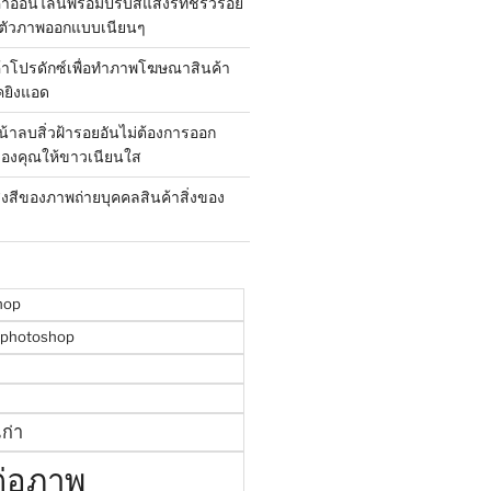
้าออนไลน์พร้อมปรับสีแสงรีทัชริ้วรอย
ตัวภาพออกแบบเนียนๆ
ค้าโปรดักซ์เพื่อทำภาพโฆษณาสินค้า
คยิงแอด
น้าลบสิ่วฝ้ารอยอันไม่ต้องการออก
องคุณให้ขาวเนียนใส
สงสีของภาพถ่ายบุคคลสินค้าสิ่งของ
hop
พphotoshop
ก่า
ต่อภาพ