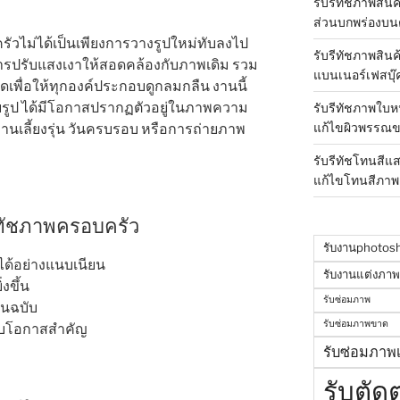
รับรีทัชภาพสินค
ส่วนบกพร่องบน
วไม่ได้เป็นเพียงการวางรูปใหม่ทับลงไป
รับรีทัชภาพสิน
ารปรับแสงเงาให้สอดคล้องกับภาพเดิม รวม
แบนเนอร์เฟสบุ๊
พื่อให้ทุกองค์ประกอบดูกลมกลืน งานนี้
ถ่ายรูป ได้มีโอกาสปรากฏตัวอยู่ในภาพความ
รับรีทัชภาพใบห
แก้ไขผิวพรรณข
งานเลี้ยงรุ่น วันครบรอบ หรือการถ่ายภาพ
รับรีทัชโทนสีแ
แก้ไขโทนสีภาพ
ีทัชภาพครอบครัว
รับงานphotos
ได้อย่างแนบเนียน
รับงานแต่งภา
งขึ้น
รับซ่อมภาพ
้นฉบับ
รับซ่อมภาพขาด
ับโอกาสสำคัญ
รับซ่อมภาพเ
รับตัด