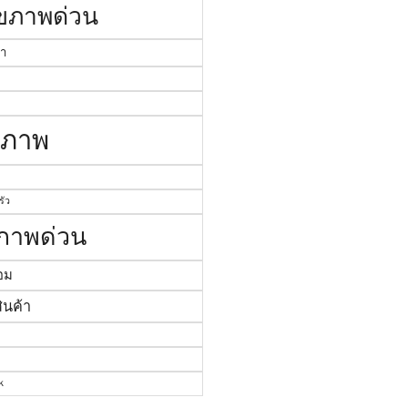
ไขภาพด่วน
่า
งภาพ
ัว
งภาพด่วน
อม
ินค้า
k