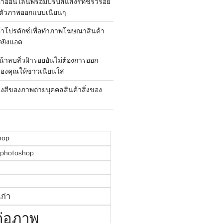
้าออนไลน์พร้อมปรับสีแสงรีทัชริ้วรอย
ตัวภาพออกแบบเนียนๆ
ค้าโปรดักซ์เพื่อทำภาพโฆษณาสินค้า
คยิงแอด
น้าลบสิ่วฝ้ารอยอันไม่ต้องการออก
องคุณให้ขาวเนียนใส
สงสีของภาพถ่ายบุคคลสินค้าสิ่งของ
hop
พphotoshop
ก่า
ต่อภาพ