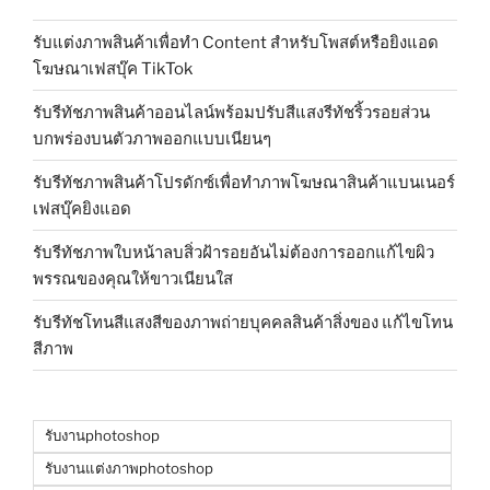
รับแต่งภาพสินค้าเพื่อทำ Content สำหรับโพสต์หรือยิงแอด
โฆษณาเฟสบุ๊ค TikTok
รับรีทัชภาพสินค้าออนไลน์พร้อมปรับสีแสงรีทัชริ้วรอยส่วน
บกพร่องบนตัวภาพออกแบบเนียนๆ
รับรีทัชภาพสินค้าโปรดักซ์เพื่อทำภาพโฆษณาสินค้าแบนเนอร์
เฟสบุ๊คยิงแอด
รับรีทัชภาพใบหน้าลบสิ่วฝ้ารอยอันไม่ต้องการออกแก้ไขผิว
พรรณของคุณให้ขาวเนียนใส
รับรีทัชโทนสีแสงสีของภาพถ่ายบุคคลสินค้าสิ่งของ แก้ไขโทน
สีภาพ
รับงานphotoshop
รับงานแต่งภาพphotoshop