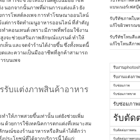
าพอาหารจะช่วยให้แบรนด์ดูเป็นมืออาชีพ
แบนเนอร์เฟสบุ๊
ง นอกจากนั้นภาพที่ผ่านการแต่งแล้ว ยัง
ั้งการโพสต์ลงเพจ การทำโฆษณาออนไลน์
รับรีทัชภาพใบห
แต่การจัดทำเมนูอาหารออนไลน์ ที่สำคัญ
แก้ไขผิวพรรณข
ทำคอนเทนต์ เพราะมีภาพที่พร้อมใช้งาน
รับรีทัชโทนสีแ
สูงจะช่วยเสริมภาพลักษณ์แบรนด์ ทำให้
แก้ไขโทนสีภาพ
เห็น และจดจำร้านได้ง่ายขึ้น ซึ่งทั้งหมดนี้
ยดและความเป็นมืออาชีพที่ลูกค้าสามารถ
าหารบนเพจ
รับงานphotos
รับงานแต่งภา
รับซ่อมภาพ
รรับแต่งภาพสินค้าอาหาร
รับซ่อมภาพขาด
รับซ่อมภาพเ
รับตัด
ให้ภาพสวยขึ้นเท่านั้น แต่ยังช่วยเพิ่ม
จน ด้วยการใช้เทคนิคการตกแต่งที่เหมาะสม
ักษณ์ของร้านอาหารหรือสินค้าได้ดีกว่า
รับตัดต่อภาพคน
ประโยชน์ที่ได้จากบริการนี้ ได้แก่:
รับตัดต่อภาพครอบ