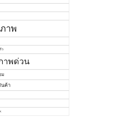
งภาพ
ัว
งภาพด่วน
อม
ินค้า
k