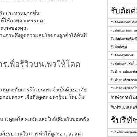
รับตัดต
รับประทานมากขึ้น
งที่ใช้ภาพถ่ายธรรมดา
รับตัดต่อภาพบ้าน
และเพจของคุณ
รับตัดต่อภาพสถานท
าะภาพดึงดูดความสนใจของลูกค้าได้ทันที
รับตัดต่อภาพห้องพั
รับตัดต่อรูป
รับตัดต่อรูปด่วน
เพื่อรีวิวบนเพจให้โดด
รับตัดต่อเพิ่มคนใ
รับทำภาพปกเพจf
รับทำภาพยิงแอดa
รับทำภาพยิงแอดโ
มาะกับการรีวิวบนเพจ จำเป็นต้องอาศัย
บต่าง ๆ เพื่อดึงดูดสายตาผู้ชม โดยขั้น
รับทำภาพโฆ
รับทำแบนเนอร
รับรีท
หารดูสดใส คมชัด และใกล้เคียงกับของจริง
รับรีทัชภาพครอบค
สิ่งรบกวนในภาพ ทำให้ดูสะอาดและน่า