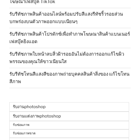
โฆษณาเฟสบุ๊ค TikTok
รับรีทัชภาพสินค้าออนไลน์พร้อมปรับสีแสงรีทัชริ้วรอยส่วน
บกพร่องบนตัวภาพออกแบบเนียนๆ
รับรีทัชภาพสินค้าโปรดักซ์เพื่อทำภาพโฆษณาสินค้าแบนเนอร์
เฟสบุ๊คยิงแอด
รับรีทัชภาพใบหน้าลบสิ่วฝ้ารอยอันไม่ต้องการออกแก้ไขผิว
พรรณของคุณให้ขาวเนียนใส
รับรีทัชโทนสีแสงสีของภาพถ่ายบุคคลสินค้าสิ่งของ แก้ไขโทน
สีภาพ
รับงานphotoshop
รับงานแต่งภาพphotoshop
รับซ่อมภาพ
รับซ่อมภาพขาด