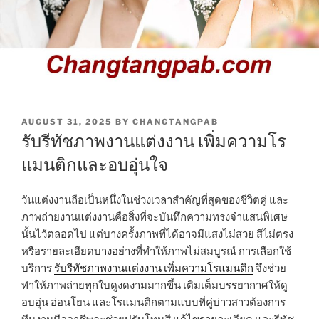
POSTED
AUGUST 31, 2025
BY
CHANGTANGPAB
ON
รับรีทัชภาพงานแต่งงาน เพิ่มความโร
แมนติกและอบอุ่นใจ
วันแต่งงานถือเป็นหนึ่งในช่วงเวลาสำคัญที่สุดของชีวิตคู่ และ
ภาพถ่ายงานแต่งงานคือสิ่งที่จะบันทึกความทรงจำแสนพิเศษ
นั้นไว้ตลอดไป แต่บางครั้งภาพที่ได้อาจมีแสงไม่สวย สีไม่ตรง
หรือรายละเอียดบางอย่างที่ทำให้ภาพไม่สมบูรณ์ การเลือกใช้
บริการ
รับรีทัชภาพงานแต่งงาน เพิ่มความโรแมนติก
จึงช่วย
ทำให้ภาพถ่ายทุกใบดูงดงามมากขึ้น เติมเต็มบรรยากาศให้ดู
อบอุ่น อ่อนโยน และโรแมนติกตามแบบที่คู่บ่าวสาวต้องการ